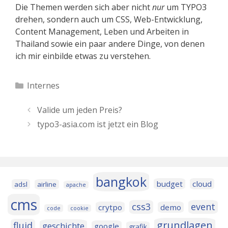
Die Themen werden sich aber nicht
nur
um TYPO3
drehen, sondern auch um CSS, Web-Entwicklung,
Content Management, Leben und Arbeiten in
Thailand sowie ein paar andere Dinge, von denen
ich mir einbilde etwas zu verstehen.
Kategorien
Internes
Valide um jeden Preis?
typo3-asia.com ist jetzt ein Blog
bangkok
budget
cloud
adsl
airline
apache
cms
css3
event
crytpo
demo
code
cookie
grundlagen
fluid
geschichte
google
grafik