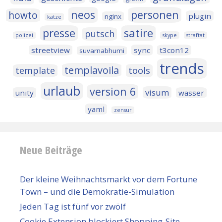
neos
personen
howto
plugin
nginx
katze
presse
satire
putsch
polizei
skype
straftat
streetview
sync
t3con12
suvarnabhumi
trends
templavoila
template
tools
urlaub
version 6
visum
unity
wasser
yaml
zensur
Neue Beiträge
Der kleine Weihnachtsmarkt vor dem Fortune
Town – und die Demokratie-Simulation
Jeden Tag ist fünf vor zwölf
Cookie Extension blockiert Shopping-Site