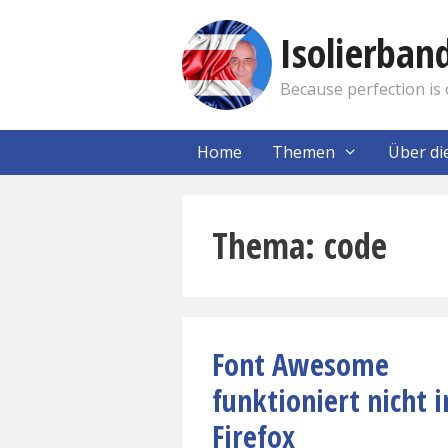
Zum
Inhalt
Isolierba
springen
Because perfection is 
Home
Themen
Über di
code
Font Awesome
funktioniert nicht 
Firefox