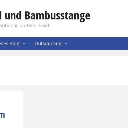
nd und Bambusstange
optional, up-time is not.
eses Blog
Outsourcing
im