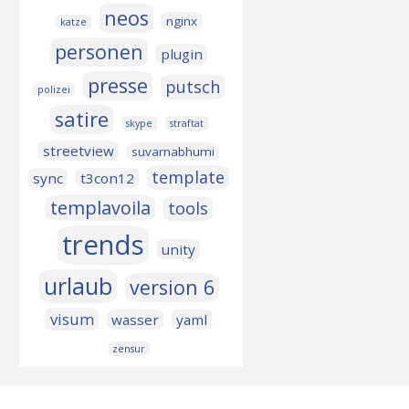
neos
nginx
katze
personen
plugin
presse
putsch
polizei
satire
skype
straftat
streetview
suvarnabhumi
template
sync
t3con12
templavoila
tools
trends
unity
urlaub
version 6
visum
wasser
yaml
zensur