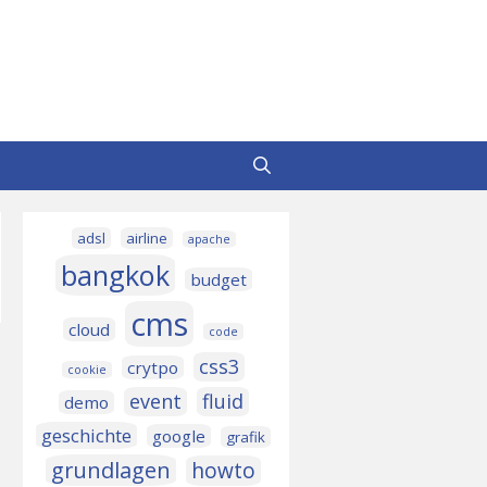
adsl
airline
apache
bangkok
budget
cms
cloud
code
css3
crytpo
cookie
event
fluid
demo
geschichte
google
grafik
grundlagen
howto