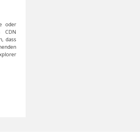
e oder
in CDN
n, dass
henden
xplorer