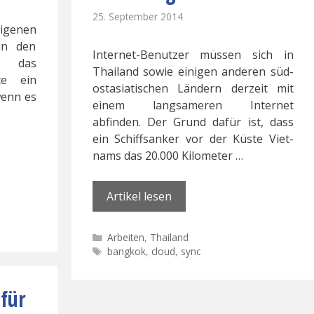
25. September 2014
igenen
 in den
Internet-Benutzer müssen sich in
st das
Thailand sowie einigen anderen süd­
ce ein
ost­asiati­schen Ländern derzeit mit
wenn es
einem langsameren Internet
abfinden. Der Grund dafür ist, dass
ein Schiffsanker vor der Küste Viet­
nams das 20.000 Kilometer …
Artikel lesen
Kategorien
Arbeiten
,
Thailand
Schlagwörter
bangkok
,
cloud
,
sync
 für