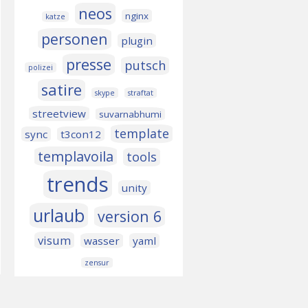
neos
nginx
katze
personen
plugin
presse
putsch
polizei
satire
skype
straftat
streetview
suvarnabhumi
template
sync
t3con12
templavoila
tools
trends
unity
urlaub
version 6
visum
wasser
yaml
zensur