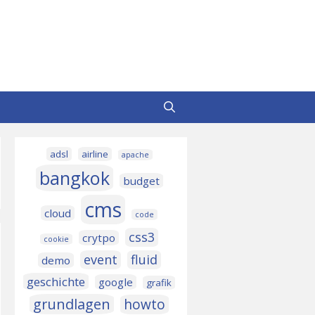
adsl
airline
apache
bangkok
budget
cms
cloud
code
css3
crytpo
cookie
event
fluid
demo
geschichte
google
grafik
grundlagen
howto