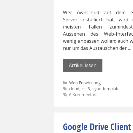
Wer ownCloud auf dem e
Server installiert hat, wird
meisten Fällen zuminde
Aussehen des Web-Interfa
wenig anpassen wollen; auch 
nur um das Austauschen der …
Artikel lesen
Kategorien
Web Entwicklung
Schlagwörter
cloud
,
css3
,
sync
,
template
6 Kommentare
Google Drive Client