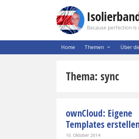
Zum
Inhalt
Isolierba
springen
Because perfection is 
Home
Themen
Über di
sync
ownCloud: Eigene
Templates erstelle
10. Oktober 2014