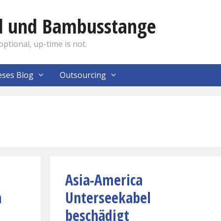
nd und Bambusstange
optional, up-time is not.
eses Blog
Outsourcing
Asia-America
n
Unterseekabel
beschädigt