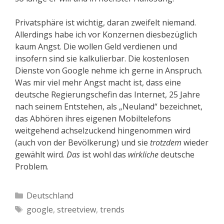
Privatsphäre ist wichtig, daran zweifelt niemand.
Allerdings habe ich vor Konzernen diesbezüglich
kaum Angst. Die wollen Geld verdienen und
insofern sind sie kalkulierbar. Die kostenlosen
Dienste von Google nehme ich gerne in Anspruch.
Was mir viel mehr Angst macht ist, dass eine
deutsche Regierungschefin das Internet, 25 Jahre
nach seinem Entstehen, als „Neuland“ bezeichnet,
das Abhören ihres eigenen Mobiltelefons
weitgehend achselzuckend hingenommen wird
(auch von der Bevölkerung) und sie
trotzdem
wieder
gewählt wird.
Das
ist wohl das
wirkliche
deutsche
Problem.
Kategorien
Deutschland
Schlagwörter
google
,
streetview
,
trends