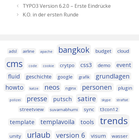
TYPO3 Version 6.2.0 – Erste Eindrücke
K.O. in der ersten Runde
bangkok
budget
cloud
adsl
airline
apache
cms
css3
event
crytpo
demo
code
cookie
grundlagen
fluid
geschichte
google
grafik
neos
personen
howto
plugin
nginx
katze
presse
satire
putsch
polizei
skype
straftat
streetview
sync
t3con12
suvarnabhumi
trends
templavoila
template
tools
urlaub
version 6
visum
unity
wasser