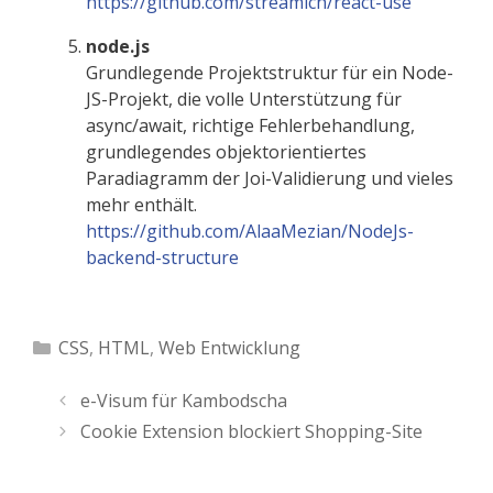
https://github.com/streamich/react-use
node.js
Grundlegende Projektstruktur für ein Node-
JS-Projekt, die volle Unterstützung für
async/await, richtige Fehlerbehandlung,
grundlegendes objektorientiertes
Paradiagramm der Joi-Validierung und vieles
mehr enthält.
https://github.com/AlaaMezian/NodeJs-
backend-structure
Kategorien
CSS
,
HTML
,
Web Entwicklung
e-Visum für Kambodscha
Cookie Extension blockiert Shopping-Site