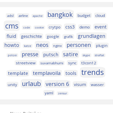
bangkok
budget
cloud
adsl
airline
apache
cms
css3
event
crytpo
demo
code
cookie
grundlagen
fluid
geschichte
google
grafik
neos
personen
howto
plugin
nginx
katze
presse
satire
putsch
polizei
skype
straftat
streetview
sync
t3con12
suvarnabhumi
trends
templavoila
template
tools
urlaub
version 6
visum
unity
wasser
yaml
zensur