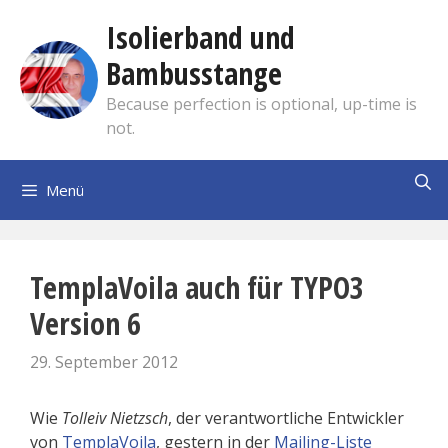
Zum
Isolierband und
Inhalt
springen
Bambusstange
Because perfection is optional, up-time is
not.
Menü
TemplaVoila auch für TYPO3
Version 6
29. September 2012
Wie
Tolleiv Nietzsch
, der verantwortliche Entwickler
von
TemplaVoila
, gestern in der
Mailing-Liste