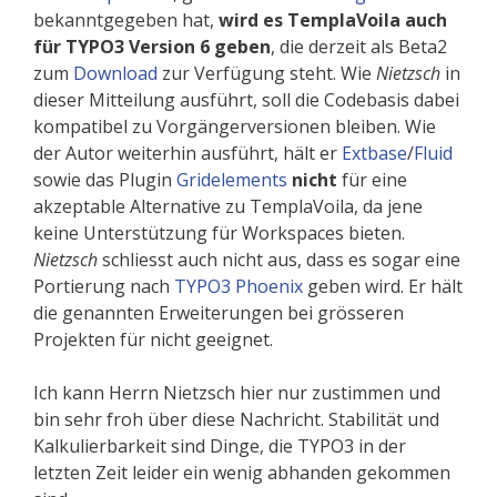
bekannt­gegeben hat,
wird es TemplaVoila auch
für TYPO3 Version 6 geben
, die derzeit als Beta2
zum
Download
zur Verfügung steht. Wie
Nietzsch
in
dieser Mitteilung ausführt, soll die Codebasis dabei
kom­pa­tibel zu Vorgäng­er­versionen bleiben. Wie
der Autor weiterhin ausführt, hält er
Extbase
/
Fluid
sowie das Plugin
Gridelements
nicht
für eine
akzeptable Alternative zu TemplaVoila, da jene
keine Unterstützung für Work­spaces bieten.
Nietzsch
schliesst auch nicht aus, dass es sogar eine
Portierung nach
TYPO3 Phoenix
geben wird. Er hält
die genannten Erweiterungen bei grösseren
Projekten für nicht geeignet.
Ich kann Herrn Nietzsch hier nur zustimmen und
bin sehr froh über diese Nachricht. Stabilität und
Kalkulierbarkeit sind Dinge, die TYPO3 in der
letzten Zeit leider ein wenig abhanden gekommen