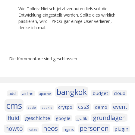
Wie Tolleiv Nietsch jetzt verlauten ließ soll die
Entwicklung eingestellt werden. Sollte dies wirklich
passieren, wird TYPO3 gar einige User verlieren,
denke ich mal.
Die Kommentare sind geschlossen.
bangkok
budget
cloud
adsl
airline
apache
cms
css3
event
crytpo
demo
code
cookie
grundlagen
fluid
geschichte
google
grafik
neos
personen
howto
plugin
nginx
katze