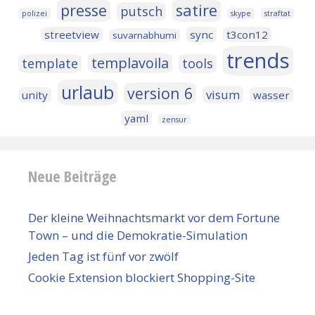
presse
satire
putsch
polizei
skype
straftat
streetview
sync
t3con12
suvarnabhumi
trends
templavoila
template
tools
urlaub
version 6
visum
unity
wasser
yaml
zensur
Neue Beiträge
Der kleine Weihnachtsmarkt vor dem Fortune
Town – und die Demokratie-Simulation
Jeden Tag ist fünf vor zwölf
Cookie Extension blockiert Shopping-Site