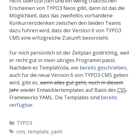
recht überstürzten und ein wenig chaotischen
Erscheinen von TYPO3 Neos gibt, dann ist das die
Möglichkeit, dass das zweifellos vorhandene
Konkurrenzdenken zwischen den beiden Teams
dazu führen wird, dass der Version 6 von TYPO3
CMS eine erfolgreiche Zukunft bevorsteht.
Für mich persönlich ist der Zeitplan goldrichtig, weil
er recht gut in mein übriges Programm passt.
Nachdem es TemplaVoila,
wie bereits geschrieben
,
auch für die neue Version 6 von TYPO3 CMS geben
wird, gibt es,
wenn alles gut geht, noch in diesem
Jahr
wieder Entwicklertemplates auf Basis des
CSS
-
Frame­works YAML.
Die Templates sind
bereits
verfügbar
.
Kategorien
TYPO3
Schlagwörter
cms
,
template
,
yaml