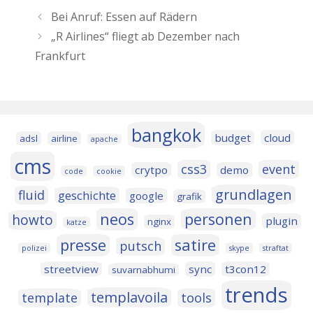
Bei Anruf: Essen auf Rädern
„R Airlines“ fliegt ab Dezember nach
Frankfurt
bangkok
budget
cloud
adsl
airline
apache
cms
css3
event
crytpo
demo
code
cookie
grundlagen
fluid
geschichte
google
grafik
neos
personen
howto
plugin
nginx
katze
presse
satire
putsch
polizei
skype
straftat
streetview
sync
t3con12
suvarnabhumi
trends
templavoila
template
tools