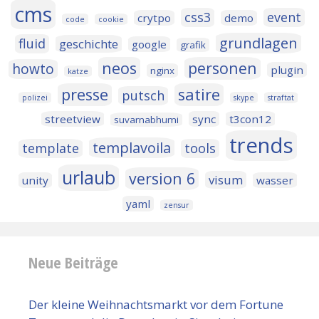
cms
css3
event
crytpo
demo
code
cookie
grundlagen
fluid
geschichte
google
grafik
neos
personen
howto
plugin
nginx
katze
presse
satire
putsch
polizei
skype
straftat
streetview
sync
t3con12
suvarnabhumi
trends
templavoila
template
tools
urlaub
version 6
visum
unity
wasser
yaml
zensur
Neue Beiträge
Der kleine Weihnachtsmarkt vor dem Fortune