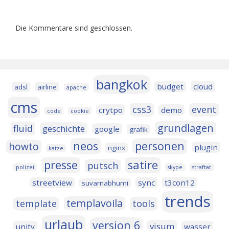
Die Kommentare sind geschlossen.
bangkok
budget
cloud
adsl
airline
apache
cms
css3
event
crytpo
demo
code
cookie
grundlagen
fluid
geschichte
google
grafik
neos
personen
howto
plugin
nginx
katze
presse
satire
putsch
polizei
skype
straftat
streetview
sync
t3con12
suvarnabhumi
trends
templavoila
template
tools
urlaub
version 6
visum
unity
wasser