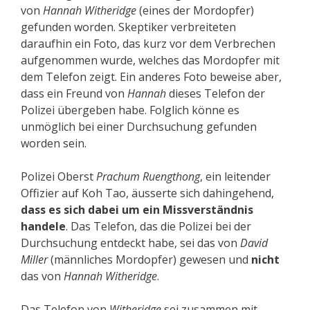
von
Hannah Witheridge
(eines der Mordopfer)
gefunden worden. Skeptiker verbreiteten
daraufhin ein Foto, das kurz vor dem Verbrechen
aufgenommen wurde, welches das Mordopfer mit
dem Telefon zeigt. Ein anderes Foto beweise aber,
dass ein Freund von
Hannah
dieses Telefon der
Polizei übergeben habe. Folglich könne es
unmöglich bei einer Durchsuchung gefunden
worden sein.
Polizei Oberst
Prachum Ruengthong
, ein leitender
Offizier auf Koh Tao, äusserte sich dahingehend,
dass es sich dabei um ein Miss­ver­ständnis
handele
. Das Telefon, das die Polizei bei der
Durchsuchung entdeckt habe, sei das von
David
Miller
(männliches Mordopfer) gewesen und
nicht
das von
Hannah Witheridge
.
Das Telefon von
Witheridge
sei zusammen mit