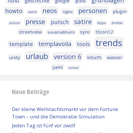
grundlagen
fluid
geschichte
google
grafik
neos
personen
howto
plugin
nginx
katze
presse
satire
putsch
polizei
skype
straftat
streetview
sync
t3con12
suvarnabhumi
trends
templavoila
template
tools
urlaub
version 6
visum
unity
wasser
yaml
zensur
Neue Beiträge
Der kleine Weihnachtsmarkt vor dem Fortune
Town – und die Demokratie-Simulation
Jeden Tag ist fünf vor zwölf