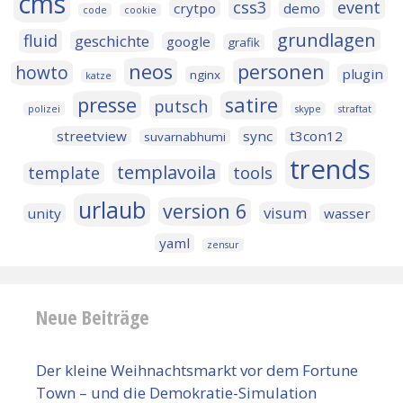
cms
css3
event
crytpo
demo
code
cookie
grundlagen
fluid
geschichte
google
grafik
neos
personen
howto
plugin
nginx
katze
presse
satire
putsch
polizei
skype
straftat
streetview
sync
t3con12
suvarnabhumi
trends
templavoila
template
tools
urlaub
version 6
visum
unity
wasser
yaml
zensur
Neue Beiträge
Der kleine Weihnachtsmarkt vor dem Fortune
Town – und die Demokratie-Simulation