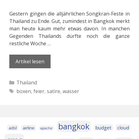
Gestern gingen die alljährlichen Songkran-Feste in
Thailand zu Ende. Gut, zumindest in Bangkok merkt
man heute kaum mehr etwas davon. In manchen
Gegenden Thailands dürfte noch die ganze
restliche Woche …
Artikel lesen
Kategorien
Thailand
Schlagwörter
boxen
,
feier
,
satire
,
wasser
bangkok
budget
cloud
adsl
airline
apache