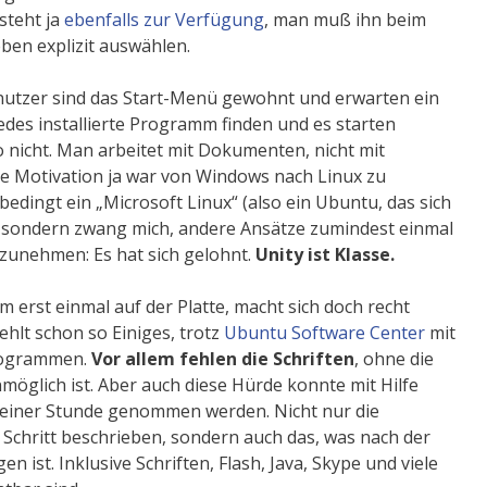
steht ja
ebenfalls zur Verfügung
, man muß ihn beim
ben explizit auswählen.
tzer sind das Start-Menü gewohnt und erwarten ein
jedes installierte Programm finden und es starten
o nicht. Man arbeitet mit Dokumenten, nicht mit
e Motivation ja war von Windows nach Linux zu
bedingt ein „Microsoft Linux“ (also ein Ubuntu, das sich
 sondern zwang mich, andere Ansätze zumindest einmal
unehmen: Es hat sich gelohnt.
Unity ist Klasse.
 erst einmal auf der Platte, macht sich doch recht
ehlt schon so Einiges, trotz
Ubuntu Software Center
mit
rogrammen.
Vor allem fehlen die Schriften
, ohne die
glich ist. Aber auch diese Hürde konnte mit Hilfe
 einer Stunde genommen werden. Nicht nur die
ür Schritt beschrieben, sondern auch das, was nach der
gen ist. Inklusive Schriften, Flash, Java, Skype und viele