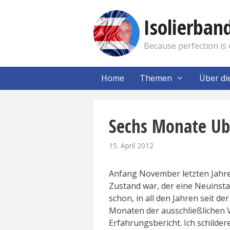
Zum
Inhalt
Isolierba
springen
Because perfection is 
Home
Themen
Über di
Sechs Monate Ubu
15. April 2012
Anfang November letzten Jahre
Zustand war, der eine Neuinstal
schon, in all den Jahren seit der
Monaten der ausschließlichen 
Erfahrungsbericht. Ich schilder