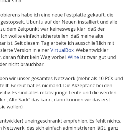
htbar sind.
bierens habe ich eine neue Festplatte gekauft, die
gestöpselt, Ubuntu auf der Neuen installiert und alle
r, zu dem Zeitpunkt war keineswegs klar, daß der
ch wollte einfach sicherstellen, daß meine alte
ist. Seit diesem Tag arbeite ich ausschließlich mit
sierte Version in einer
VirtualBox
. Webentwickler
, daran führt kein Weg vorbei.
Wine
ist zwar gut und
der nicht brauchbar.
ben wir unser gesamtes Netzwerk (mehr als 10 PCs und
llt. Bereut hat es niemand. Die Akzeptanz bei den
itiv. Es sind alles relativ junge Leute und die werden
er „Alte Sack“ das kann, dann können wir das erst
sie wollen).
ntwickler) uneingeschränkt empfehlen. Es fehlt nichts.
in Netzwerk, das sich einfach administrieren läßt, ganz