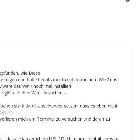
gefunden, wie Diese.
zusteigen und habe bereits (noch) neben meinem Win7 das
VMware das Win7 noch mal installiert.
e gibt die eben Win… brauchen –
Wochen stark damit auseinander setzen, dass es eben nicht
an ist.
t verlieren mich am Terminal zu versuchen und daran zu
ist, dass je länger ich im UBUNTU bin, um so intuitiver wird