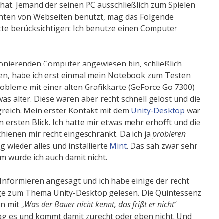
 hat. Jemand der seinen PC ausschließlich zum Spielen
hten von Webseiten benutzt, mag das Folgende
tte berücksichtigen: Ich benutze einen Computer
ionierenden Computer angewiesen bin, schließlich
en, habe ich erst einmal mein Notebook zum Testen
robleme mit einer alten Grafikkarte (GeForce Go 7300)
as älter. Diese waren aber recht schnell gelöst und die
lgreich. Mein erster Kontakt mit dem
Unity-Desktop
war
n ersten Blick. Ich hatte mir etwas mehr erhofft und die
hienen mir recht eingeschränkt. Da ich ja
probieren
g wieder alles und installierte
Mint
. Das sah zwar sehr
m wurde ich auch damit nicht.
 Informieren angesagt und ich habe einige der recht
äge zum Thema Unity-Desktop gelesen. Die Quintessenz
n mit „
Was der Bauer nicht kennt, das frißt er nicht
“
g es und kommt damit zurecht oder eben nicht. Und