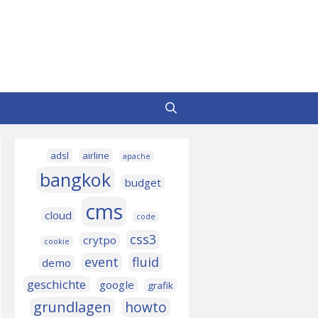
adsl
airline
apache
bangkok
budget
cms
cloud
code
css3
crytpo
cookie
event
fluid
demo
geschichte
google
grafik
grundlagen
howto