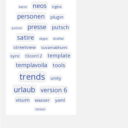
neos
nginx
katze
personen
plugin
presse
putsch
polizei
satire
skype
straftat
streetview
suvarnabhumi
template
sync
t3con12
templavoila
tools
trends
unity
urlaub
version 6
visum
wasser
yaml
zensur