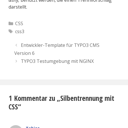
&shy;
benutzt werden, die einen Trennvorschlag
darstellt.
Kategorien
CSS
Schlagwörter
css3
Entwickler-Template für TYPO3 CMS
Version 6
TYPO3 Testumgebung mit NGINX
1 Kommentar zu „Silbentrennung mit
CSS“