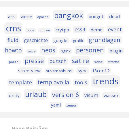
bangkok
budget
cloud
adsl
airline
apache
cms
css3
event
crytpo
demo
code
cookie
grundlagen
fluid
geschichte
google
grafik
neos
personen
howto
plugin
nginx
katze
presse
satire
putsch
polizei
skype
straftat
streetview
sync
t3con12
suvarnabhumi
trends
templavoila
template
tools
urlaub
version 6
visum
unity
wasser
yaml
zensur
Neue Beiträge