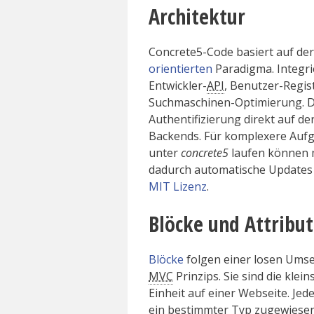
Architektur
Concrete5-Code basiert auf de
orientierten
Paradigma. Integri
Entwickler-
API
, Benutzer-Regis
Suchmaschinen-Optimierung. Die
Authentifizierung direkt auf d
Backends. Für komplexere Aufg
unter
concrete5
laufen können 
dadurch automatische Updates 
MIT Lizenz
.
Blöcke und Attribu
Blöcke
folgen einer losen Ums
MVC
Prinzips. Sie sind die klein
Einheit auf einer Webseite. Jed
ein bestimmter Typ zugewiesen 