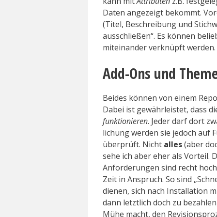
kann mit
Attributen
z.B. festgel
Daten angezeigt bekommt. Vorde
(Titel, Beschreibung und Stich
ausschließen“. Es können belie
miteinander verknüpft werden.
Add-Ons und Them
Beides können von einem Repo
Dabei ist gewährleistet, dass 
funktionieren
. Jeder darf dort z
lichung werden sie jedoch auf F
überprüft. Nicht
alles
(aber doc
sehe ich aber eher als Vorteil. 
Anforderungen sind recht hoch,
Zeit in Anspruch. So sind „Schn
dienen, sich nach Installation
dann letztlich doch zu bezahle
Mühe macht, den Revisionsproz