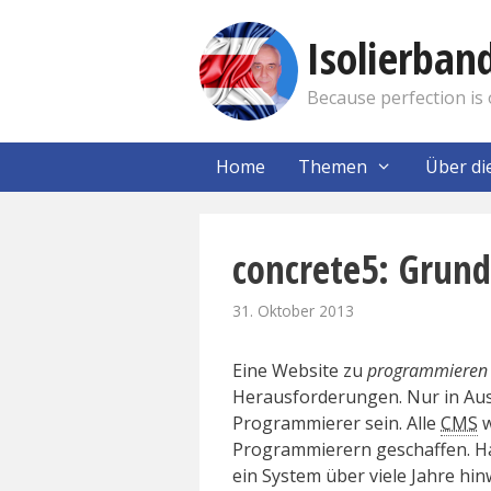
Zum
Inhalt
Isolierba
springen
Because perfection is 
Home
Themen
Über di
concrete5: Grun
31. Oktober 2013
Eine Website zu
programmieren
Herausforderungen. Nur in Aus
Programmierer sein. Alle
CMS
w
Programmierern geschaffen. Ha
ein System über viele Jahre hinw