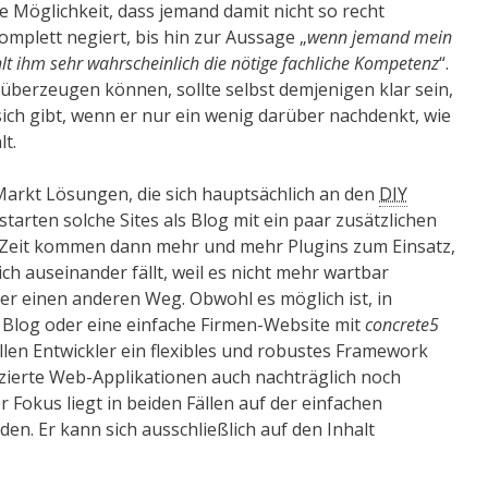
ie Möglichkeit, dass jemand damit nicht so recht
omplett negiert, bis hin zur Aussage „
wenn jemand mein
hlt ihm sehr wahrscheinlich die nötige fachliche Kompetenz
“.
überzeugen können, sollte selbst demjenigen klar sein,
sich gibt, wenn er nur ein wenig darüber nachdenkt, wie
t.
Markt Lösungen, die sich hauptsächlich an den
DIY
starten solche Sites als Blog mit ein paar zusätzlichen
er Zeit kommen dann mehr und mehr Plugins zum Einsatz,
ch auseinander fällt, weil es nicht mehr wartbar
er einen anderen Weg. Obwohl es möglich ist, in
 Blog oder eine einfache Firmen-Website mit
concrete5
ellen Entwickler ein flexibles und robustes Framework
ierte Web-Appli­ka­tionen auch nachträglich noch
 Fokus liegt in beiden Fällen auf der einfachen
en. Er kann sich ausschließlich auf den Inhalt