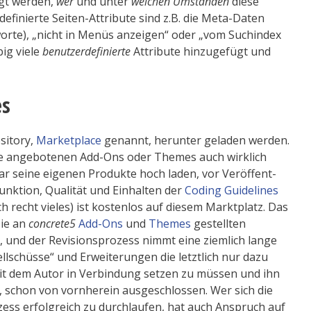
egt werden,
wer
und unter
welchen Umständen
diese
finierte Seiten-Attribute sind z.B. die Meta-Daten
worte), „nicht in Menüs anzeigen“ oder „vom Suchindex
big viele
benutzerdefinierte
Attribute hinzugefügt und
es
sitory,
Marketplace
genannt, herunter geladen werden.
die angebotenen Add-Ons oder Themes auch wirklich
war seine eigenen Produkte hoch laden, vor Veröffent­
unktion, Qualität und Einhalten der
Coding Guidelines
h recht vieles) ist kostenlos auf diesem Marktplatz. Das
Die an
concrete5
Add-Ons
und
Themes
gestellten
 und der Revisionsprozess nimmt eine ziemlich lange
ellschüsse“ und Erweiterungen die letztlich nur dazu
 mit dem Autor in Verbindung setzen zu müssen und ihn
n, schon von vornherein ausgeschlossen. Wer sich die
ess erfolgreich zu durchlaufen, hat auch Anspruch auf