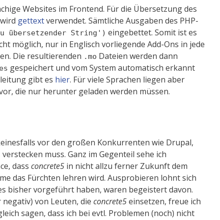
chige Websites im Frontend. Für die Übersetzung des
 wird
gettext
verwendet. Sämtliche Ausgaben des PHP-
eingebettet. Somit ist es
u übersetzender String')
cht möglich, nur in Englisch vorliegende Add-Ons in jede
en. Die resultierenden
Dateien werden dann
.mo
gespeichert und vom System automatisch erkannt
es
leitung gibt es
hier
. Für viele Sprachen liegen aber
vor, die nur herunter geladen werden müssen.
 keinesfalls vor den großen Konkurrenten wie Drupal,
verstecken muss. Ganz im Gegenteil sehe ich
nce, dass
concrete5
in nicht allzu ferner Zukunft dem
me das Fürchten lehren wird. Ausprobieren lohnt sich
 es bisher vorgeführt haben, waren begeistert davon.
 negativ) von Leuten, die
concrete5
einsetzen, freue ich
leich sagen, dass ich bei evtl. Problemen (noch) nicht