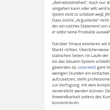
„Betriebsblindheit“. Auch nur d
umgehen kann oder will, wird k
System nicht zu schätzen weiß, fe
Dass solche „Argumente“ nicht 
der ein solches Statement von 
er selbst
seine Produkte auswähl
Darüber hinaus existieren am 
Markt richten. Überlicherweise 
statischen Seiten. Im Laufe d
bis das Gesamt-System schließli
geworden ist.
concrete5
geht hi
wenigen Stunden ein einfaches
auf­zu­setzen, steht profession
zur Verfügung, mit dem kompliz
verwirklicht werden können. Der
Anwendbarkeit seitens des Kund
konzentrieren.