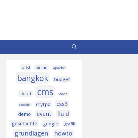
adsl
airline
apache
bangkok
budget
cms
cloud
code
css3
crytpo
cookie
event
fluid
demo
geschichte
google
grafik
grundlagen
howto