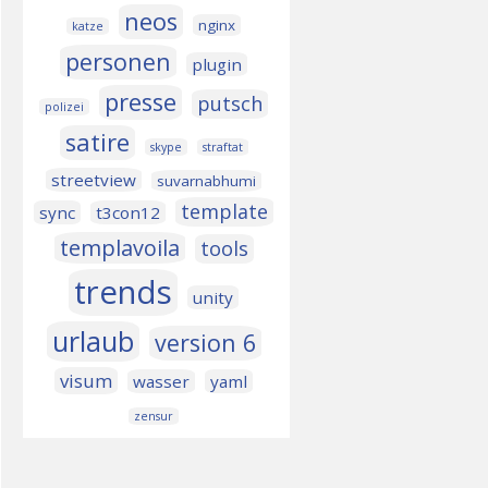
neos
nginx
katze
personen
plugin
presse
putsch
polizei
satire
skype
straftat
streetview
suvarnabhumi
template
sync
t3con12
templavoila
tools
trends
unity
urlaub
version 6
visum
wasser
yaml
zensur