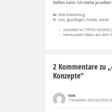
helfen kann. Ich stehe ja selb
Kategorien
Web Entwicklung
Schlagwörter
cms
,
grundlagen
,
howto
,
trends
concrete5 vs TYPO3: Vorsicht, 
Interessante Fakten aus dem
2 Kommentare zu „
Konzepte“
toni
7. November 2013 um 23:02 U