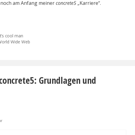
er noch am Anfang meiner
concrete5
„Karriere“.
it’s cool man
 World Wide Web
concrete5: Grundlagen und
hr